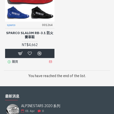
sparco
001264
SPARCO SLALOM RB-3.1 防火
賽車鞋
NT$4,662
購買
You have reached the end of the list.
最新消息
ALPINESTARS 2020 系列
01
Apr
0