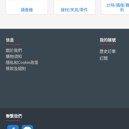
計時/攝像/
攝像機
線材/夾具/零件
析
信息
我的賬號
關於我們
歷史訂單
購物須知
訂閱
隱私和Cookie政策
條款及細則
聯繫我們